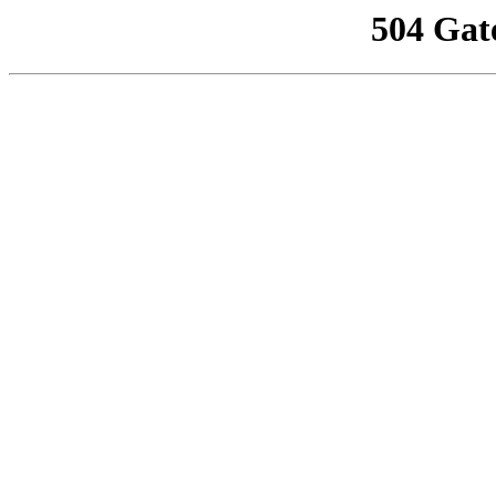
504 Gat