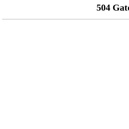
504 Gat