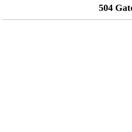
504 Gat