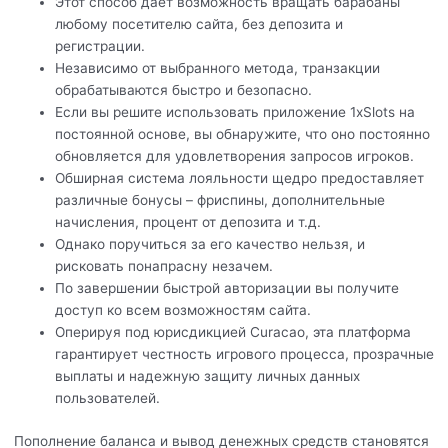
Этот способ дает возможность вращать барабаны
любому посетителю сайта, без депозита и
регистрации.
Независимо от выбранного метода, транзакции
обрабатываются быстро и безопасно.
Если вы решите использовать приложение 1xSlots на
постоянной основе, вы обнаружите, что оно постоянно
обновляется для удовлетворения запросов игроков.
Обширная система лояльности щедро предоставляет
различные бонусы – фриспины, дополнительные
начисления, процент от депозита и т.д.
Однако поручиться за его качество нельзя, и
рисковать понапрасну незачем.
По завершении быстрой авторизации вы получите
доступ ко всем возможностям сайта.
Оперируя под юрисдикцией Curacao, эта платформа
гарантирует честность игрового процесса, прозрачные
выплаты и надежную защиту личных данных
пользователей.
Пополнение баланса и вывод денежных средств становятся