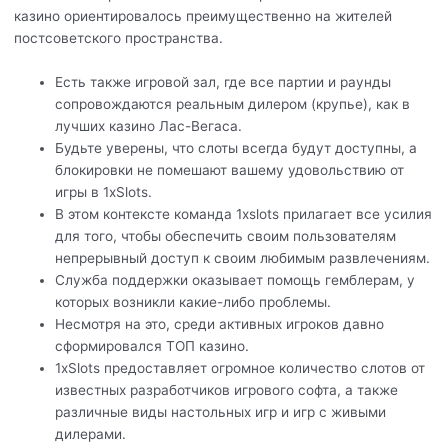
казино ориентировалось преимущественно на жителей
постсоветского пространства.
Есть также игровой зал, где все партии и раунды
сопровождаются реальным дилером (крупье), как в
лучших казино Лас-Вегаса.
Будьте уверены, что слоты всегда будут доступны, а
блокировки не помешают вашему удовольствию от
игры в 1xSlots.
В этом контексте команда 1xslots прилагает все усилия
для того, чтобы обеспечить своим пользователям
непрерывный доступ к своим любимым развлечениям.
Служба поддержки оказывает помощь гемблерам, у
которых возникли какие-либо проблемы.
Несмотря на это, среди активных игроков давно
сформировался ТОП казино.
1xSlots предоставляет огромное количество слотов от
известных разработчиков игрового софта, а также
различные виды настольных игр и игр с живыми
дилерами.