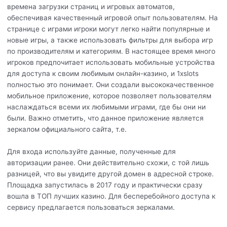
времена загрузки страниц и игровых автоматов,
обеспечивая качественный игровой опыт пользователям. На
странице с играми игроки могут легко найти популярные и
новые игры, а также использовать фильтры для выбора игр
по производителям и категориям. В настоящее время много
игроков предпочитает использовать мобильные устройства
для доступа к своим любимым онлайн-казино, и 1xslots
полностью это понимает. Они создали высококачественное
мобильное приложение, которое позволяет пользователям
наслаждаться всеми их любимыми играми, где бы они ни
были. Важно отметить, что данное приложение является
зеркалом официального сайта, т.е.
Для входа используйте данные, полученные для
авторизации ранее. Они действительно схожи, с той лишь
разницей, что вы увидите другой домен в адресной строке.
Площадка запустилась в 2017 году и практически сразу
вошла в ТОП лучших казино. Для бесперебойного доступа к
сервису предлагается пользоваться зеркалами.