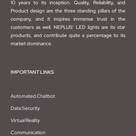
10 years to its inception. Quality, Reliability, and
Product design are the three standing pillars of the
company, and it inspires immense trust in the
customers as well. NEPLUS’ LED lights are its star
products, and contribute quite a percentage to its
market dominance.
IMPORTANT LINKS
Automated Chatbot
Data Security
Virtual Reality
Communication