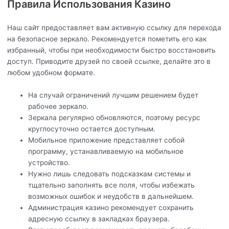
Правила Использования Казино
Наш сайт предоставляет вам активную ссылку для перехода
на безопасное зеркало. Рекомендуется пометить его как
избранный, чтобы при необходимости быстро восстановить
доступ. Приводите друзей по своей ссылке, делайте это в
любом удобном формате.
На случай ограничений лучшим решением будет
рабочее зеркало.
Зеркала регулярно обновляются, поэтому ресурс
круглосуточно остается доступным.
Мобильное приложение представляет собой
программу, устанавливаемую на мобильное
устройство.
Нужно лишь следовать подсказкам системы и
тщательно заполнять все поля, чтобы избежать
возможных ошибок и неудобств в дальнейшем.
Администрация казино рекомендует сохранить
адресную ссылку в закладках браузера.